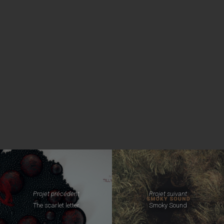
Projet précédent
Projet suivant
The scarlet letter
Smoky Sound